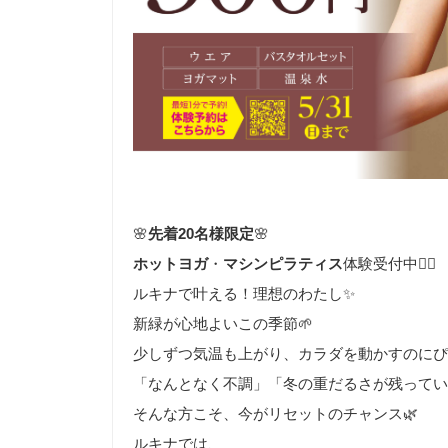
🌸
先着20名様限定
🌸
ホットヨガ
・
マシンピラティス
体験受付中🧘‍♀️
ルキナで叶える！理想のわたし✨
新緑が心地よいこの季節🌱
少しずつ気温も上がり、カラダを動かすのにぴ
「なんとなく不調」「冬の重だるさが残ってい
そんな方こそ、今がリセットのチャンス🌿
ルキナでは、