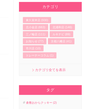
カテゴリ
東久留米店 (930)
北小金店 (663)
北浦和店 (146)
三ノ輪店 (111)
ルキナビ (89)
お知らせ (77)
京都八幡店 (41)
市川店 (10)
トレーナーコラム (1)
カテゴリ全てを表示
タグ
倉敷おからクッキー (2)