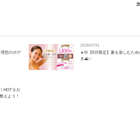
次
2026/07/31
？理想のボデ
☀️🌻【8月限定】夏を楽しむた
き🌊✨
！HOTヨガ
整えよう！