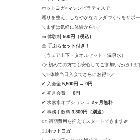
ホットヨガ×マシンピラティスで
巡りを整え、しなやかなカラダづくりをサポー
＼まずは気軽に体験から✨／
🎫 体験料
500円（税込）
👜
手ぶらセット付き！
（ウェア上下・タオルセット・温泉水）
👉 初めての方でも安心してご参加いただけます
＼✨体験当日入会でさらにお得✨／
✔ 入会金
5,500円 → 0円
✔ 初月会費 →
0円
✔ 水素水オプション →
2ヶ月無料
✔ 事務手数料
3,300円（別途）
👉 初期費用を抑えてスタートできます🌿
🧘‍♀️
ホットヨガ