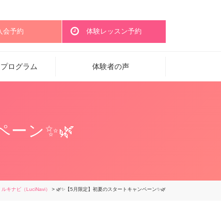
入会予約
体験レッスン予約
・プログラム
体験者の声
ペーン✨🌿
>
ルキナビ（LuciNavi）
> 🌿✨【5月限定】初夏のスタートキャンペーン✨🌿