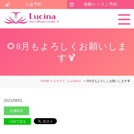
入会予約
体験レッスン予約
🌻8月もよろしくお願いしま
す🍹
HOME
>
ルキナビ（LuciNavi）
> 🌻8月もよろしくお願いします🍹
2021/08/01
北浦和店
LINEで送る