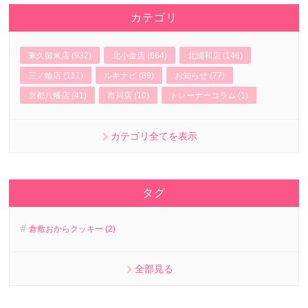
カテゴリ
東久留米店 (932)
北小金店 (664)
北浦和店 (146)
三ノ輪店 (111)
ルキナビ (89)
お知らせ (77)
京都八幡店 (41)
市川店 (10)
トレーナーコラム (1)
カテゴリ全てを表示
タグ
倉敷おからクッキー (2)
全部見る