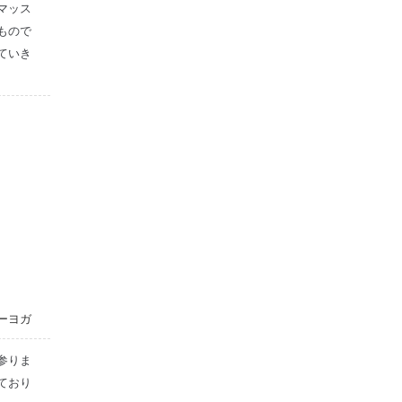
マッス
もので
ていき
ーヨガ
参りま
ており