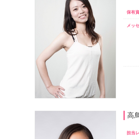
保有
メッ
高
担当