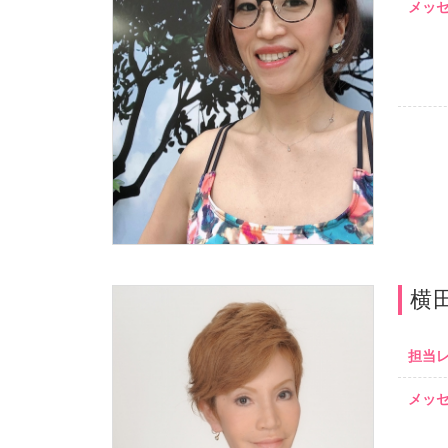
メッ
横
担当
メッ