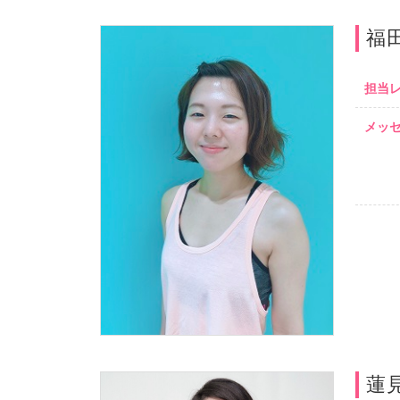
福
担当
メッ
蓮