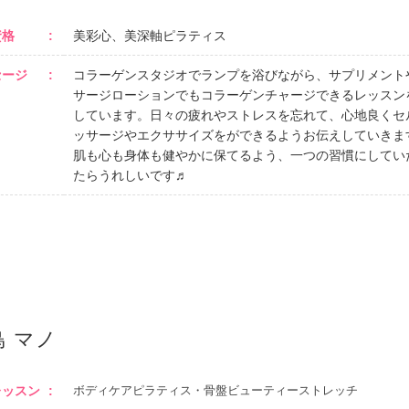
資格
美彩心、美深軸ピラティス
セージ
コラーゲンスタジオでランプを浴びながら、サプリメント
サージローションでもコラーゲンチャージできるレッスン
しています。日々の疲れやストレスを忘れて、心地良くセ
ッサージやエクササイズをができるようお伝えしていきま
肌も心も身体も健やかに保てるよう、一つの習慣にしてい
たらうれしいです♬
鳥 マノ
レッスン
ボディケアピラティス・骨盤ビューティーストレッチ