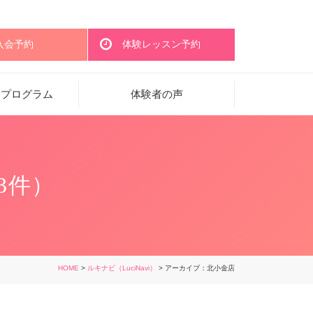
入会予約
体験レッスン予約
・プログラム
体験者の声
3件）
HOME
>
ルキナビ（LuciNavi）
> アーカイブ：北小金店