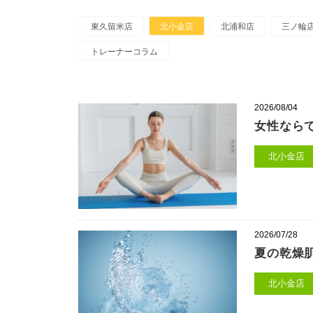
東久留米店
北小金店
北浦和店
三ノ輪
トレーナーコラム
2026/08/04
女性なら
北小金店
2026/07/28
夏の乾燥
北小金店