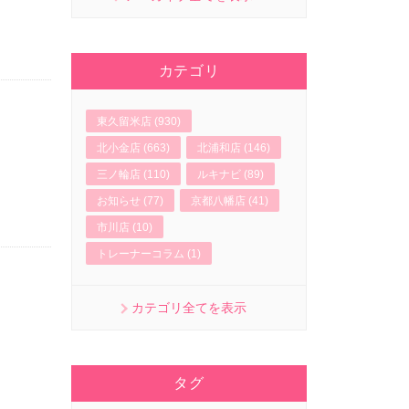
カテゴリ
東久留米店 (930)
北小金店 (663)
北浦和店 (146)
三ノ輪店 (110)
ルキナビ (89)
お知らせ (77)
京都八幡店 (41)
市川店 (10)
トレーナーコラム (1)
カテゴリ全てを表示
タグ