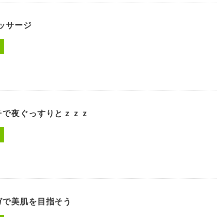
ッサージ
チで夜ぐっすりとｚｚｚ
ガで美肌を目指そう