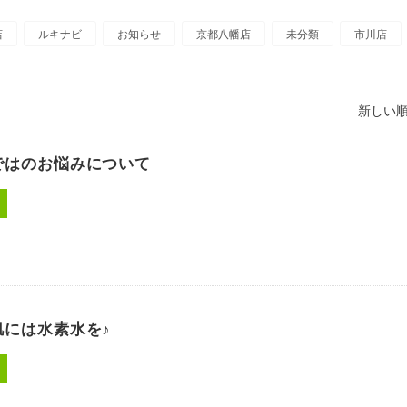
店
ルキナビ
お知らせ
京都八幡店
未分類
市川店
新しい順
ではのお悩みについて
肌には水素水を♪