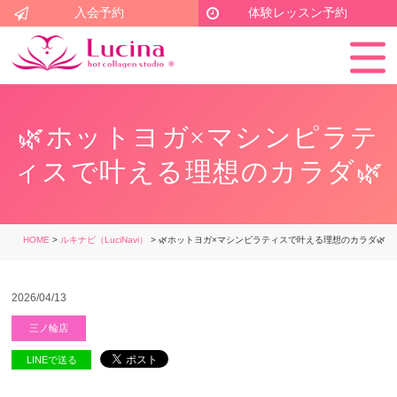
入会予約
体験レッスン予約
🌿ホットヨガ×マシンピラテ
ィスで叶える理想のカラダ🌿
HOME
>
ルキナビ（LuciNavi）
> 🌿ホットヨガ×マシンピラティスで叶える理想のカラダ🌿
2026/04/13
三ノ輪店
LINEで送る