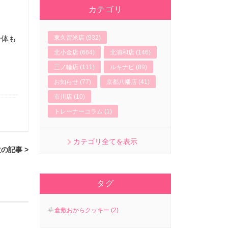
カテゴリ
東久留米店 (932)
身体も
北小金店 (664)
北浦和店 (146)
三ノ輪店 (111)
ルキナビ (89)
お知らせ (77)
京都八幡店 (41)
市川店 (10)
トレーナーコラム (1)
カテゴリ全てを表示
の記事 >
タグ
倉敷おからクッキー (2)