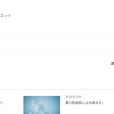
エット
次
2026/07/28
て
夏の乾燥肌には水素水を♪