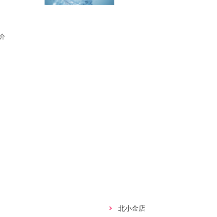
介
北小金店