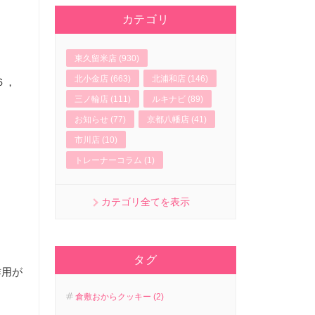
カテゴリ
東久留米店 (930)
北小金店 (663)
北浦和店 (146)
６，
三ノ輪店 (111)
ルキナビ (89)
お知らせ (77)
京都八幡店 (41)
市川店 (10)
トレーナーコラム (1)
カテゴリ全てを表示
タグ
作用が
倉敷おからクッキー (2)