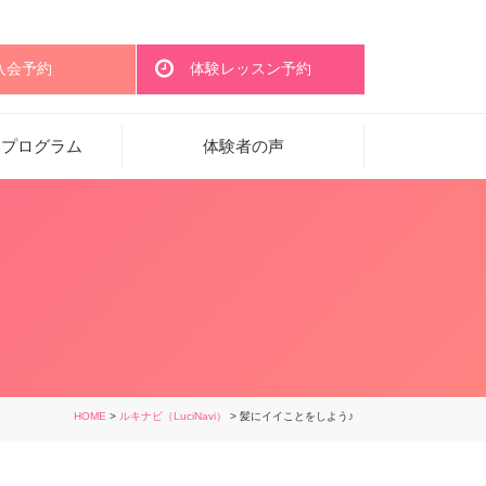
入会予約
体験レッスン予約
・プログラム
体験者の声
HOME
>
ルキナビ（LuciNavi）
> 髪にイイことをしよう♪