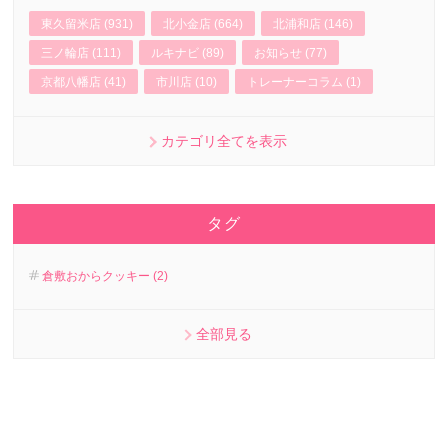
東久留米店 (931)
北小金店 (664)
北浦和店 (146)
三ノ輪店 (111)
ルキナビ (89)
お知らせ (77)
京都八幡店 (41)
市川店 (10)
トレーナーコラム (1)
カテゴリ全てを表示
タグ
倉敷おからクッキー (2)
全部見る