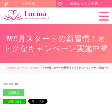
入会予約
体験レッスン予約
🌸9月スタートの新習慣！オ
トクなキャンペーン実施中💛
HOME
>
ルキナビ（LuciNavi）
> 🌸9月スタートの新習慣！オトクなキャンペーン実施中💛
2025/09/02
北浦和店
LINEで送る