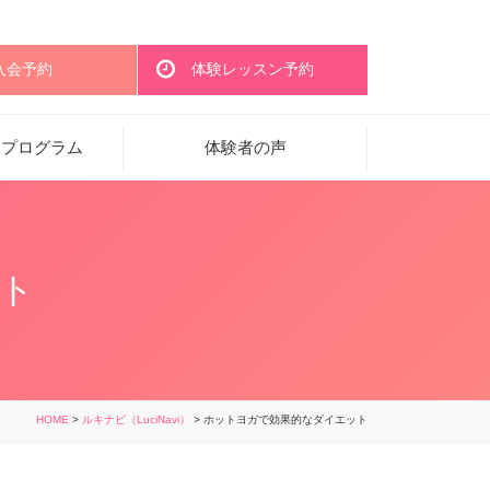
入会予約
体験レッスン予約
・プログラム
体験者の声
ト
HOME
>
ルキナビ（LuciNavi）
> ホットヨガで効果的なダイエット