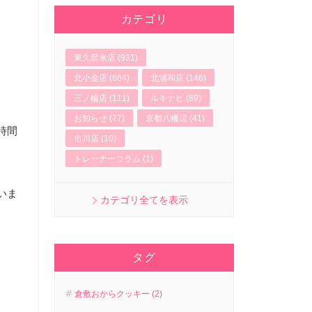
カテゴリ
東久留米店 (931)
北小金店 (664)
北浦和店 (146)
三ノ輪店 (111)
ルキナビ (89)
お知らせ (77)
京都八幡店 (41)
時間
市川店 (10)
トレーナーコラム (1)
いま
カテゴリ全てを表示
タグ
倉敷おからクッキー (2)