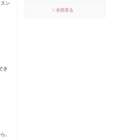
ッスン
全部見る
でき
から。