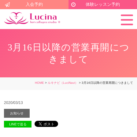
入会予約
体験レッスン予約
3月16日以降の営業再開につ
きまして
HOME
>
ルキナビ（LuciNavi）
> 3月16日以降の営業再開につきまして
2020/03/13
お知らせ
LINEで送る