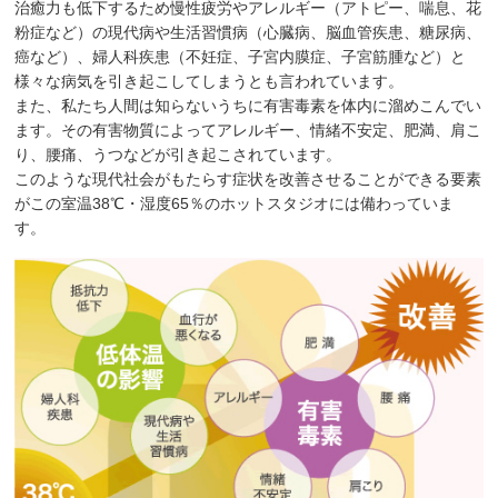
治癒力も低下するため慢性疲労やアレルギー（アトピー、喘息、花
粉症など）の現代病や生活習慣病（心臓病、脳血管疾患、糖尿病、
癌など）、婦人科疾患（不妊症、子宮内膜症、子宮筋腫など）と
様々な病気を引き起こしてしまうとも言われています。
また、私たち人間は知らないうちに有害毒素を体内に溜めこんでい
ます。その有害物質によってアレルギー、情緒不安定、肥満、肩こ
り、腰痛、うつなどが引き起こされています。
このような現代社会がもたらす症状を改善させることができる要素
がこの室温38℃・湿度65％のホットスタジオには備わっていま
す。